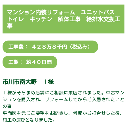
内・
ア
マンション内装リフォーム ユニットバス
ク
トイレ キッチン 解体工事 給排水交換工
セ
ス
事
施
工
工事費： ４２３万８千円（税込み）
実
績
工期： 約４０日間
お
知
ら
市川市南大野 Ｉ様
せ
Ｉ様がそらまめ店舗にご相談に来店されました。中古マン
お
ションを購入され、リフォームしてからご入居されたいと
客
様
の事。
の
平面図を元にご要望をお聞きし、何度かお打合せした後、
声
施工の運びとなりました。