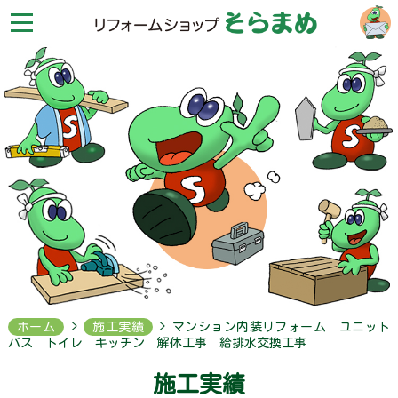
リ
フ
ォ
ー
ム
シ
ョ
ッ
プ
そ
ら
ま
め
HOME
お
問
合
せ
ホーム
>
施工実績
> マンション内装リフォーム ユニット
バス トイレ キッチン 解体工事 給排水交換工事
会
社
施工実績
案