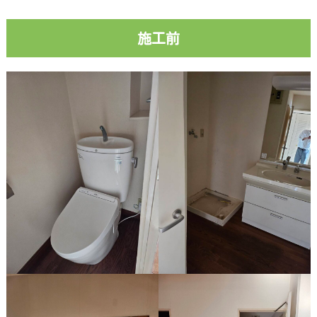
そ
ら
ま
施工前
め
く
ん
の
独
り
言
個
人
情
報
保
護
方
針・
著
作
権
等