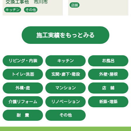
交換工事他 市川市
店舗
キッチン
その他
施工実績をもっとみる
リビング・内装
キッチン
お風呂
トイレ･洗面
玄関･廊下･階段
外壁･屋根
外構･庭
マンション
店 舗
介護リフォーム
リノベーション
新築･増築
耐 震
その他