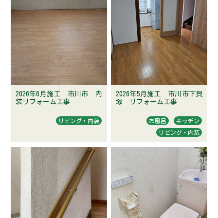
そ
ら
ま
め
く
ん
の
独
り
言
2026年6月施工 市川市 内
2026年5月施工 市川市下貝
装リフォーム工事
塚 リフォーム工事
個
人
リビング・内装
お風呂
キッチン
情
リビング・内装
報
保
護
方
針・
著
作
権
等