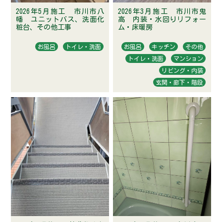
2026年5月施工 市川市八
2026年3月施工 市川市鬼
幡 ユニットバス、洗面化
高 内装・水回りリフォー
粧台、その他工事
ム・床暖房
お風呂
トイレ・洗面
お風呂
キッチン
その他
トイレ・洗面
マンション
リビング・内装
玄関・廊下・階段