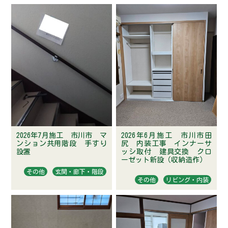
内・
ア
ク
セ
ス
施
工
実
績
お
知
2026年7月施工 市川市 マ
2026年6月施工 市川市田
ら
ンション共用階段 手すり
尻 内装工事 インナーサ
せ
設置
ッシ取付 建具交換 クロ
ーゼット新設（収納造作）
お
その他
玄関・廊下・階段
その他
リビング・内装
客
様
の
声