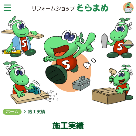
リ
フ
ォ
ー
ム
シ
ョ
ッ
プ
そ
ら
ま
め
HOME
お
問
合
せ
ホーム
> 施工実績
会
施工実績
社
案