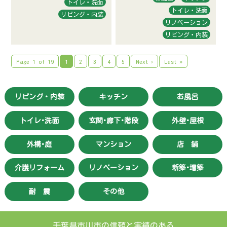
トイレ・洗面
トイレ・洗面
リビング・内装
リノベーション
リビング・内装
Page 1 of 19
1
2
3
4
5
Next ›
Last »
リビング・内装
キッチン
お風呂
トイレ･洗面
玄関･廊下･階段
外壁･屋根
外構･庭
マンション
店 舗
介護リフォーム
リノベーション
新築･増築
耐 震
その他
千葉県市川市の信頼と実績のある