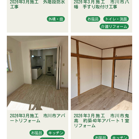
2026年3月施工 外階段防水
2026年3月施工 市川市八
工事
幡 手すり取付け工事
外構・庭
お風呂
トイレ・洗面
介護リフォーム
2026年3月施工 市川市アパ
2026年3月施工 市川市鬼
ートリフォーム
高 約築40年アパート１室
リフォーム
お風呂
キッチン
お風呂
キッチン