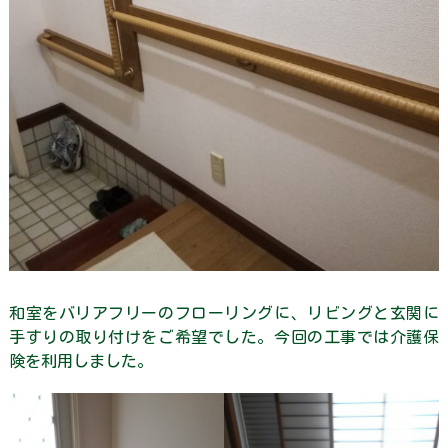
そ
ら
ま
め
く
ん
の
独
り
言
個
人
情
報
保
護
和室をバリアフリーのフローリングに、リビングと玄関に
方
手すりの取り付けをご希望でした。今回の工事では介護保
針・
険を利用しました。
著
作
権
等