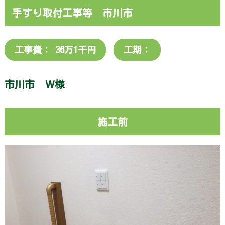
内・
手すり取付工事等 市川市
ア
ク
セ
ス
工事費： 36万1千円
工期：
施
工
市川市 Ｗ様
実
績
お
施工前
知
ら
せ
お
客
様
の
声