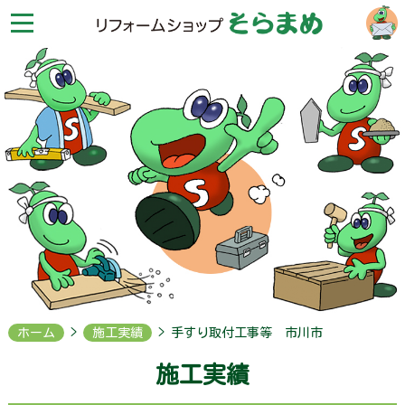
リ
フ
ォ
ー
ム
シ
ョ
ッ
プ
そ
ら
ま
め
HOME
お
問
合
せ
ホーム
>
施工実績
> 手すり取付工事等 市川市
会
施工実績
社
案