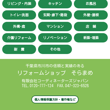
リビング・内装
キッチン
お風呂
トイレ･洗面
玄関･廊下･階段
外壁･屋根
外構･庭
マンション
店 舗
介護リフォーム
リノベーション
新築･増築
耐 震
その他
千葉県市川市の信頼と実績のある
リフォームショップ そらまめ
有限会社コーディネーターズジャパン
TEL.0120-777-124 FAX.047-323-6528
個人情報保護方針・著作権など