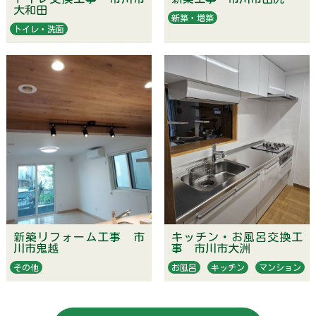
大和田
新築・増築
トイレ・洗面
新築リフォーム工事 市
キッチン・お風呂交換工
川市鬼越
事 市川市大洲
その他
お風呂
キッチン
マンション