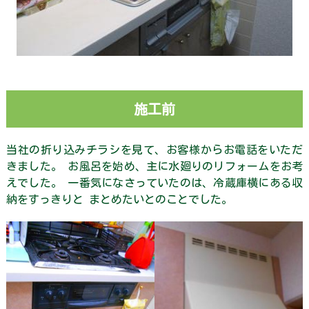
そ
ら
ま
め
く
ん
の
独
り
施工前
言
当社の折り込みチラシを見て、お客様からお電話をいただ
個
人
きました。 お風呂を始め、主に水廻りのリフォームをお考
情
えでした。 一番気になさっていたのは、冷蔵庫横にある収
報
納をすっきりと まとめたいとのことでした。
保
護
方
針・
著
作
権
等