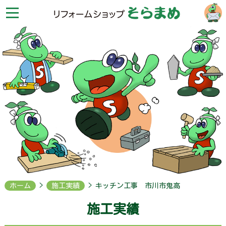
リ
フ
ォ
ー
ム
シ
ョ
ッ
プ
そ
ら
ま
め
HOME
お
問
合
せ
ホーム
>
施工実績
> キッチン工事 市川市鬼高
会
施工実績
社
案