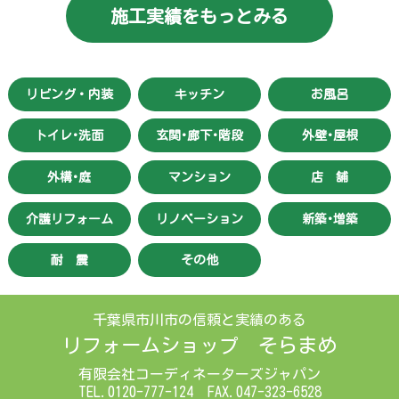
施工実績をもっとみる
リビング・内装
キッチン
お風呂
トイレ･洗面
玄関･廊下･階段
外壁･屋根
外構･庭
マンション
店 舗
介護リフォーム
リノベーション
新築･増築
耐 震
その他
千葉県市川市の信頼と実績のある
リフォームショップ そらまめ
有限会社コーディネーターズジャパン
TEL.0120-777-124 FAX.047-323-6528