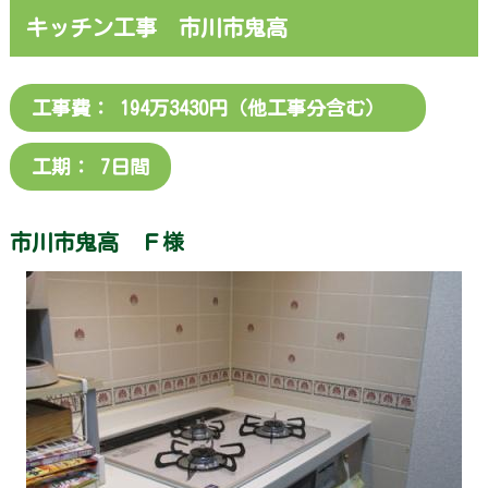
内・
キッチン工事 市川市鬼高
ア
ク
セ
ス
工事費： 194万3430円（他工事分含む）
施
工期： 7日間
工
実
績
市川市鬼高 Ｆ様
お
知
ら
せ
お
客
様
の
声