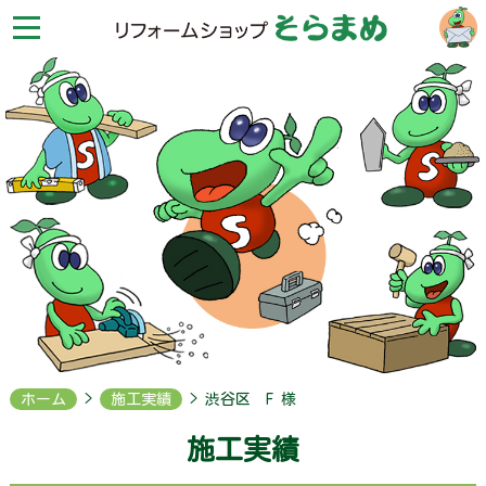
リ
フ
ォ
ー
ム
シ
ョ
ッ
プ
そ
ら
ま
め
HOME
お
問
合
せ
ホーム
>
施工実績
> 渋谷区 F 様
会
施工実績
社
案