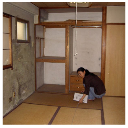
そ
ら
ま
め
く
ん
の
独
り
言
個
人
情
報
保
護
方
針・
著
作
権
等