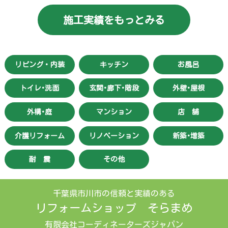
施工実績をもっとみる
リビング・内装
キッチン
お風呂
トイレ･洗面
玄関･廊下･階段
外壁･屋根
外構･庭
マンション
店 舗
介護リフォーム
リノベーション
新築･増築
耐 震
その他
千葉県市川市の信頼と実績のある
リフォームショップ そらまめ
有限会社コーディネーターズジャパン