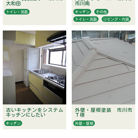
大和田
市川南
トイレ・洗面
キッチン
その他
トイレ・洗面
リビング・内装
古いキッチンをシステム
外壁・屋根塗装 市川市
キッチンにしたい
Ｔ様
キッチン
外壁・屋根