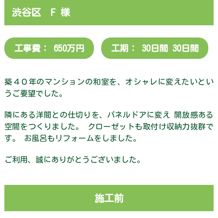
内・
渋谷区 F 様
ア
ク
セ
ス
工事費： 650万円
工期： 30日間 30日間
施
工
築４０年のマンションの和室を、オシャレに変えたいとい
実
績
うご要望でした。
隣にある洋間との仕切りを、パネルドアに変え 開放感ある
お
知
空間をつくりました。 クローゼットも取付け収納力抜群で
ら
す。 お風呂もリフォームをしました。
せ
ご利用、誠にありがとうございました。
お
客
様
の
施工前
声